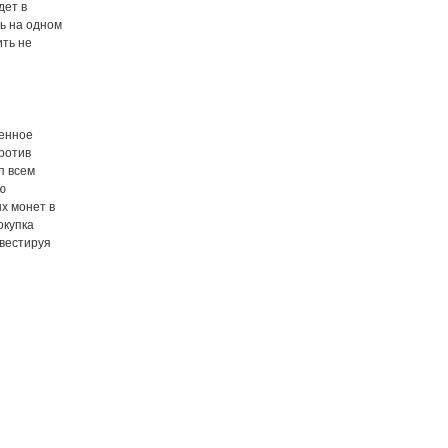
дет в
ть на одном
ть не
ленное
против
п всем
ю
х монет в
окупка
нвестируя