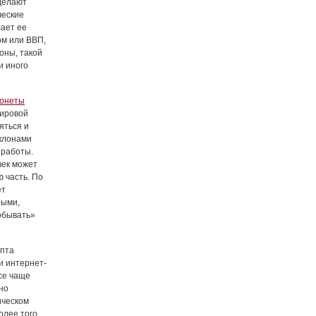
делают
ческие
лает ее
ом или ВВП,
оны, такой
и иного
монеты
мировой
яться и
 клонами
 работы.
век может
 часть. По
ет
ными,
добывать»
ипта
и интернет-
все чаще
но
ическом
олее того,