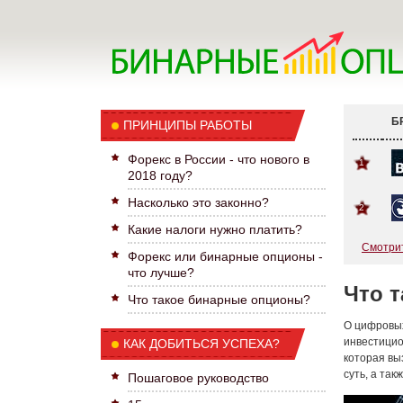
Б
ПРИНЦИПЫ РАБОТЫ
Форекс в России - что нового в
1
2018 году?
Насколько это законно?
2
Какие налоги нужно платить?
Смотрит
Форекс или бинарные опционы -
что лучше?
Что 
Что такое бинарные опционы?
О цифровых
инвестицио
КАК ДОБИТЬСЯ УСПЕХА?
которая вы
суть, а так
Пошаговое руководство