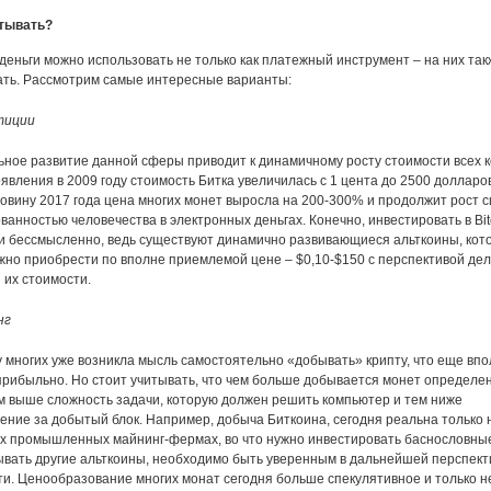
атывать?
еньги можно использовать не только как платежный инструмент – на них та
ть. Рассмотрим самые интересные варианты:
тиции
ное развитие данной сферы приводит к динамичному росту стоимости всех к
явления в 2009 году стоимость Битка увеличилась с 1 цента до 2500 долларо
овину 2017 года цена многих монет выросла на 200-300% и продолжит рост с
ванностью человечества в электронных деньгах. Конечно, инвестировать в Bit
 и бессмысленно, ведь существуют динамично развивающиеся альткоины, кот
жно приобрести по вполне приемлемой цене – $0,10-$150 с перспективой де
 их стоимости.
нг
у многих уже возникла мысль самостоятельно «добывать» крипту, что еще вп
прибыльно. Но стоит учитывать, что чем больше добывается монет определе
м выше сложность задачи, которую должен решить компьютер и тем ниже
ение за добытый блок. Например, добыча Биткоина, сегодня реальна только 
 промышленных майнинг-фермах, во что нужно инвестировать баснословные
вать другие альткоины, необходимо быть уверенным в дальнейшей перспект
ти. Ценообразование многих монат сегодня больше спекулятивное и только 