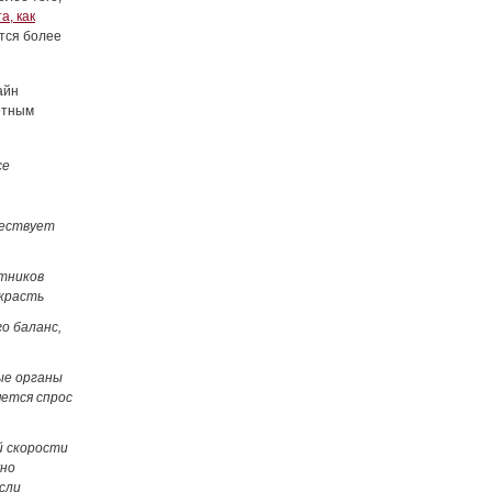
а, как
тся более
айн
ретным
се
ществует
стников
украсть
о баланс,
ые органы
яется спрос
й скорости
жно
сли