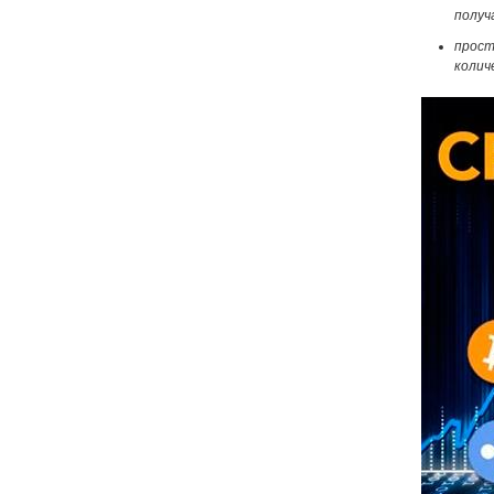
получ
прост
колич