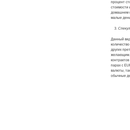
процент ст
стоимости 
домашнем к
малые день
Спекул
Данный вид
количество
других пре
желающим.
контрактов
парах с EU
валюты, та
обычные де