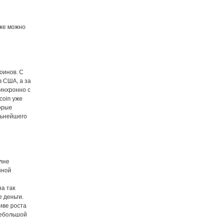
кже можно
оинов. С
в США, а за
инхронно с
coin уже
орые
льнейшего
олне
нной
на так
 деньги.
иве роста
небольшой