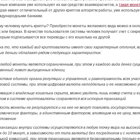
пные компании уже используют их как средство взаиморасчетов, а
такая монет
рая имеет отличительный от других криптов алгоритм работы, уже используе
ждународными банками.
му человеку купить крипты? Приобрести монеты желаемого вида можно в онл
 или биржах. В качестве пользователя системы человек получает счет с сек
торым подписываются все переводы с его кошелька на другой.
на то, что каждый вид криптовалюты имеет свои характерные отличия, в
ые деньги обладают рядом следующих характеристик:
 любой монеты является ограниченным, при этом у каждого вида денег су
венный лимит выпущенных едениц
ствие единого органа регуляции и управления, и равноправность всех уча
говой системы, при этом цифровая валюта неподдельна и ее невозможно 
мация о владельце кошелька скрыта, можно увидеть лишь номер счета и ег
том в системе криптовалюты сохраняется вся история транзакций
ость монеты не регулируется и на нее не могут повлиять государственн
номические факторы, а единственным фактором, влияющим на ее цену, явл
дложение
ранзакции внутри системы осуществляются в любую точку мира на высоко
-х до 10 минут, в зависимости от типа валюты) без посредников и с ничто
ькой комиссией, при этом транзакции являются безвозвратными (только е