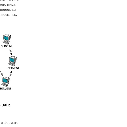
него мира,
 переводы
 поскольку
вом формате