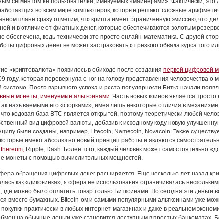
ым сегментом ее пользователей, именуемых «майнерами». Фактически, это 
работающих во всем мире компьютеров, которые решают сложные арифмети
данном плане сразу отметим, что крипта имеет ограниченную эмиссию, что де
ой и в отличие от фиатных денег, которые обеспечиваются золотым резерв
не обеспечена, ведь технически это просто онлайн-математика. С другой стор
боты цифровых денег не может застраховать от резкого обвала курса того ил
ие «криптовалюта» появилось в обиходе после создания
первой цифровой 
09 году, которая перевернула с ног на голову представления человечества о 
 системе. После взрывного успеха и роста популярности Битка начали появл
вные монеты, именуемые альткоинами.
Часть новых коинов является просто
 так называемыми его «форками», имея лишь некоторые отличия в механизме
, что кодовая база BTC является открытой, поэтому теоретически любой чело
бственный вид цифровой валюты, добавив к исходному коду новую улучшенную
нципу были созданы, например, Litecoin, Namecoin, Novacoin. Также существу
 которые имеют абсолютно новый принцип работы и являются самостоятель
thereum,
Ripple, Dash. Более того, каждый человек может самостоятельно «
ые монеты с помощью вычислительных мощностей.
фера обращения цифровых денег расширяется. Еще несколько лет назад кр
лась как «диковинка», а сфера ее использования ограничивалась нескольким
, где можно было оплатить товар только Биткоинами. Но сегодня эти деньги 
ся вместо бумажных. Bitcoin-ом и самыми популярными альткоинами уже мож
 покупки практически в любых интернет-магазинах и даже в реальном эконом
 обмен на обычные деньги уже становится доступным в простых банкоматах. Б