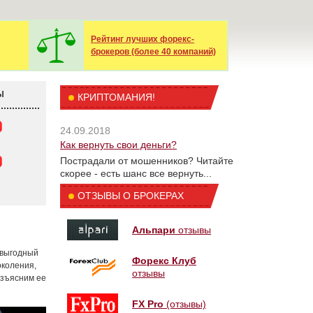
Рейтинг лучших форекс-
брокеров (более 40 компаний)
Ы
КРИПТОМАНИЯ!
24.09.2018
Как вернуть свои деньги?
Пострадали от мошенников? Читайте
скорее - есть шанс все вернуть...
ОТЗЫВЫ О БРОКЕРАХ
Альпари
отзывы
 выгодный
Форекс Клуб
околения,
отзывы
азъясним ее
FX Pro
(отзывы)