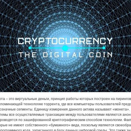
та – это виртуальные деньги, принцип работы которых построен на пиринго
апоминающей технологию торрента, где все компьютеры пользователей пред
означные сегменты. Единицу измерения данного актива называют «монета».
темы все осуществляемые транзакции между пользователями являются ано
проводятся по зашифрованной криптографическим способом технологии. Факт
торые не имеют собственного «бумажного» вида, поскольку являются своеобр
программного кода, записанного в базу данных цифровой среды. Это также зна