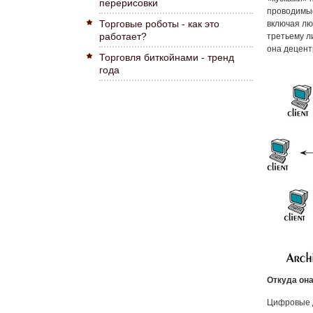
перерисовки
проводимые
Торговые роботы - как это
включая лю
работает?
третьему л
она децент
Торговля биткойнами - тренд
года
Откуда он
Цифровые д