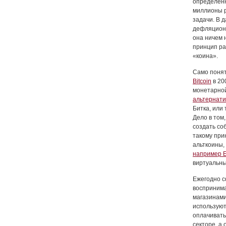
определенн
миллионы 
задачи. В 
дефляционн
она ничем 
принцип ра
«коина».
Само понят
Bitcoin
в 20
монетарной
альтернати
Битка, или
Дело в том
создать со
такому при
альткоины,
например E
виртуальн
Ежегодно с
воспринима
магазинами
используют
оплачивать
секторе, а