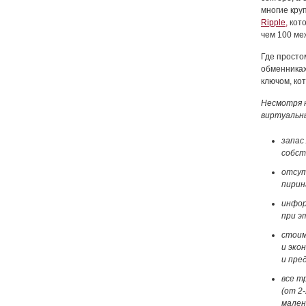
многие кру
Ripple,
кото
чем 100 ме
Где просто
обменниках
ключом, ко
Несмотря 
виртуальн
запас
собст
отсут
пирин
инфор
при э
стоим
и эко
и пре
все т
(от 2
мален