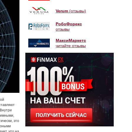
Verum
(отзывы)
РобоФорекс
отзывы
МаксиМаркетс
читайте отзывы
вой
ставляют
 Внутри
нимными,
ически, это
азными
чит, что на