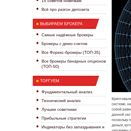
15 советов новичкам
Всё про разгон депозита
ВЫБИРАЕМ БРОКЕРА
Самые надёжные брокеры
Брокеры с демо-счетом
Все Форекс-брокеры (ТОП-35)
Все брокеры бинарных опционов
(ТОП-50)
ТОРГУЕМ
Фундаментальный анализ
Криптовалю
Технический анализ
системе, н
Лучшие советники
собой равн
данной сис
Прибыльные стратегии
поскольку 
деньги, ко
Индикаторы без запаздывания и
«кусками» 