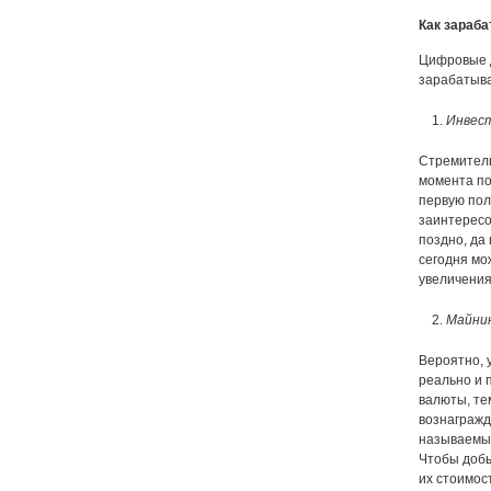
Как зараб
Цифровые д
зарабатыва
Инвес
Стремитель
момента по
первую пол
заинтересо
поздно, да
сегодня мо
увеличения
Майни
Вероятно, 
реально и 
валюты, те
вознагражд
называемых
Чтобы добы
их стоимос