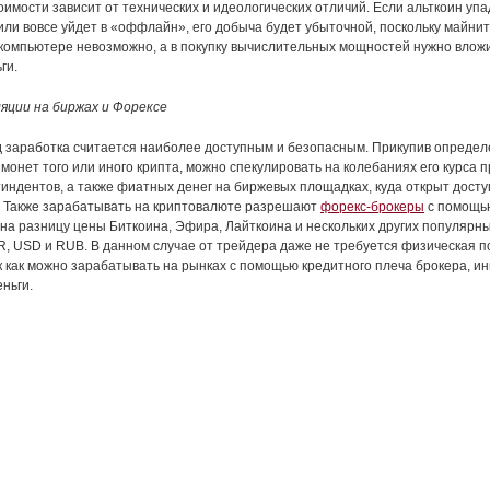
оимости зависит от технических и идеологических отличий. Если альткоин упа
или вовсе уйдет в «оффлайн», его добыча будет убыточной, поскольку майни
омпьютере невозможно, а в покупку вычислительных мощностей нужно вложи
ги.
яции на биржах и Форексе
 заработка считается наиболее доступным и безопасным. Прикупив опреде
 монет того или иного крипта, можно спекулировать на колебаниях его курса 
тиндентов, а также фиатных денег на биржевых площадках, куда открыт досту
 Также зарабатывать на криптовалюте разрешают
форекс-брокеры
с помощь
 на разницу цены Биткоина, Эфира, Лайткоина и нескольких других популярны
R, USD и RUB. В данном случае от трейдера даже не требуется физическая п
к как можно зарабатывать на рынках с помощью кредитного плеча брокера, и
ньги.