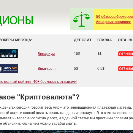
50 обзоров брокеров
бинарных опционов
РОКЕРЫ МЕСЯЦА:
ДЕПОЗИТ
СТАВКА
ОТЗЫВ
Бинариум
10$
1$
Binary.com
5$
0.5$
е полный рейтинг: 40+ брокеров с отзывами!
такое "Криптовалюта"?
 деньгах сегодня говорит весь мир – это инновационная платежная система,
нный актив и способ делать реальные деньги с воздуха. Это валюта нового п
зывает интерес абсолютно у всех, и в данной статье мы простыми словами р
же объясним, как на ней можно зарабатывать.