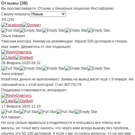
Отзывы
(38)
Вы просматриваете
:
Отзывы о бинарных опционах Инстафорекс
Сверху показать
3
/
5
(
29
)
Ольга
говорит...
Ужасная контора. Никому не рекомендую. Украли 500 долларов и теперь
еще хамят. Держитесь от них подальше!
Ответить
0
0
28 Февраль 2020 09.32
Анна
говорит...
InstaForex деньги не выплачивает. Заявка на вывод висит еще с 9 января. Не
связывайтесь с этой конторой. Счет 80779179
Поддержка отмахивается, игнорирует.
Ответить
0
0
17 Февраль 2020 12.23
Ard
говорит...
Не хочу сильно вдаваться в подробности и описывать все плюсы или
минусы, но точно могу сказать, что через киви всегда вывожу без проблем,
обычно это 50-100 долларов. А если у вас остались вопросы, то на них вам