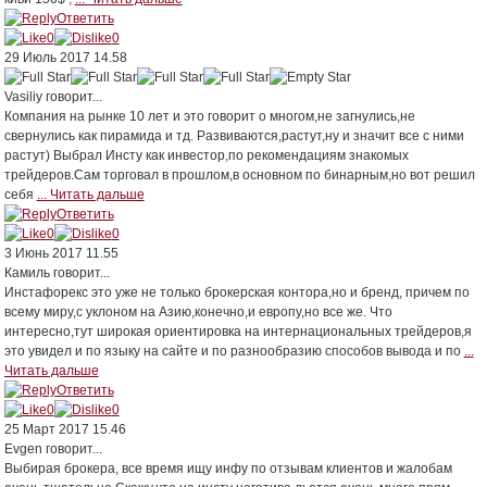
Ответить
0
0
29 Июль 2017 14.58
Vasiliy
говорит...
Компания на рынке 10 лет и это говорит о многом,не загнулись,не
свернулись как пирамида и тд. Развиваются,растут,ну и значит все с ними
растут) Выбрал Инсту как инвестор,по рекомендациям знакомых
трейдеров.Сам торговал в прошлом,в основном по бинарным,но вот решил
себя
... Читать дальше
Ответить
0
0
3 Июнь 2017 11.55
Камиль
говорит...
Инстафорекс это уже не только брокерская контора,но и бренд, причем по
всему миру,с уклоном на Азию,конечно,и европу,но все же. Что
интересно,тут широкая ориентировка на интернациональных трейдеров,я
это увидел и по языку на сайте и по разнообразию способов вывода и по
...
Читать дальше
Ответить
0
0
25 Март 2017 15.46
Evgen
говорит...
Выбирая брокера, все время ищу инфу по отзывам клиентов и жалобам