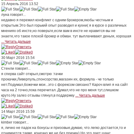
15 Апрель 2016 13.52
луна
говорит...
недавно я пережил конфликт с одним брокером,якобы честным и
открытым.Это был горький опыт разводил и кухни( я в курсе о различных
мнениях об инсте,но поверьте,если вам в инсте не нравится-вы не
знаете,что такое плохой брокер и обман. тут выплачивают деньги, хорошая
... Читать дальше
Ответить
0
0
30 Март 2016 15.54
Стенли
говорит...
я сперва сайт открыл,смотрю :тачки
прокачки,Ливерпуль,спонсорство,магазин их, формула - че только
нет.Подумал,божечки мои...это с форексом связано? Кароч влип я на сайт
часа на 2 точно,пока перечитал..Думал,что не про меня тут,слишком
круто.Ну залез отзывы глянул,в поддержку
... Читать дальше
Ответить
0
0
14 Март 2016 15.59
kimber
говорит...
я, лично не падок на бонусы и призовые,думаю, что легко достается,то и
отнимается также, конечно же не без причин) Но это дает шанс