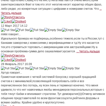
очень тщательно.Скажу,что на инсту негатива льется очень много,прям
заинтересовался.Факт в том,что этот негатив несет характер общих фраз,
либо редко ,но конкретные ситуации с цифрами и номерами счетов. Что
...
Читать дальше
Ответить
0
0
12 Март 2017 14.12
mikki
говорит...
Идеального брокера не подберешь,особенно тяжело,если ты в России,тут с
банками заморочки,с комиссиями,с верификациями и тд.Ну это касается
тех,кто стремиться торговать с американцами или австралийцами.Ну а
основная проблема-сумма депо зашкаливает,кусается.
... Читать дальше
Ответить
0
0
28 Февраль 2017 16.09
Артур
говорит...
Грамотная компания с четкой системой бонусов,с хорошей градацией
счетов и с минималкой,позволяющей попробовать себя и все
перечисленное без потерь, ну ясен пень и терминал конечно. Что меня
удивило,то что нет навязчивых якобы менеджеров персональных,которые с
тебя тянут бабки и впихивают стратегии. Тут демократия))))Отмечу активное
общение представителей по всем фронтам:соцсети,рейтинги,форумы и
всякие скайпы. Крайне удобно и круглосуточно.