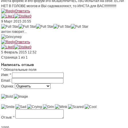
Инста форекс и его форум это МОШЕННИЧЕСТВО испытал на себе. ЕСЛИ
НЕТ В ГОЛОВЕ мозгов и ВЫ садомазогихст, то ИНСТА для ВАС!!!!!!!!!!!!!!
Ответить
1
0
9 Март 2015 20.55
антон
говорит...
супер
Ответить
0
0
5 Февраль 2015 12.52
Страница 1 из 1
Написать отзыв
* Обязательные поля
Имя:
*
Email:
Оценка:
Отзыв:
*
1000