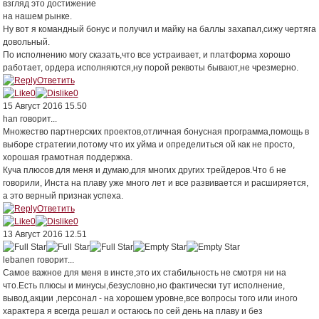
взгляд это достижение
на нашем рынке.
Ну вот я командный бонус и получил и майку на баллы захапал,сижу чертяга
довольный.
По исполнению могу сказать,что все устраивает, и платформа хорошо
работает, ордера исполняются,ну порой реквоты бывают,не чрезмерно.
Ответить
0
0
15 Август 2016 15.50
han
говорит...
Множество партнерских проектов,отличная бонусная программа,помощь в
выборе стратегии,потому что их уйма и определиться ой как не просто,
хорошая грамотная поддержка.
Куча плюсов для меня и думаю,для многих других трейдеров.Что б не
говорили, Инста на плаву уже много лет и все развивается и расширяется,
а это верный признак успеха.
Ответить
0
0
13 Август 2016 12.51
lebanen
говорит...
Самое важное для меня в инсте,это их стабильность не смотря ни на
что.Есть плюсы и минусы,безусловно,но фактически тут исполнение,
вывод,акции ,персонал - на хорошем уровне,все вопросы того или иного
характера я всегда решал и остаюсь по сей день на плаву и без