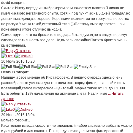
dovid
говорит...
Считаю Инсту порядочным брокером со множеством плюсов.Я лично не
имел никакого негативного опыта, хотя и под пункт их на 5 дней попадал,но
деньги выводили,все хорошо. Короткими позициями не торгую,на новостях
не рискую.У меня такой,степенный стиль)))Поэтому вывожу постоянно и
понемногу,в итоге отлично выходит.
Самое крутое, что на брексите я подзаработал,думал,не выведут,порежут
сделки,волатильность все дела.Не,вывели спокойно!Так что брокер очень
качественный.
Ответить
0
0
16 Июль 2016 15.20
Denis08
говорит...
Напишу и свое мнение об Инстафорекс. В первую очередь здесь очень
разнообразные условия для торговли:есть спред фиксированный и есть
плавающий,самое интересное - центовый. Маржа также от 1:1 до 1:1000.
Есть ребейты,13% начисления на активные счета. Различные
... Читать
дальше
Ответить
0
0
29 Июнь 2016 18.04
мольер
говорит...
Касательно вывода средств - не идеальный набор систем,но выбрать можно
и для рублей и для валюты. По спреду: лично для меня фиксированный