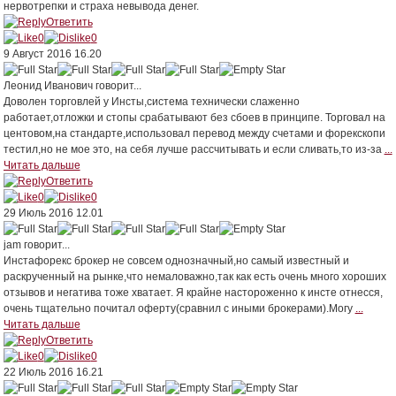
нервотрепки и страха невывода денег.
Ответить
0
0
9 Август 2016 16.20
Леонид Иванович
говорит...
Доволен торговлей у Инсты,система технически слаженно
работает,отложки и стопы срабатывают без сбоев в принципе. Торговал на
центовом,на стандарте,использовал перевод между счетами и форекскопи
тестил,но не мое это, на себя лучше рассчитывать и если сливать,то из-за
...
Читать дальше
Ответить
0
0
29 Июль 2016 12.01
jam
говорит...
Инстафорекс брокер не совсем однозначный,но самый известный и
раскрученный на рынке,что немаловажно,так как есть очень много хороших
отзывов и негатива тоже хватает. Я крайне настороженно к инсте отнесся,
очень тщательно почитал оферту(сравнил с иными брокерами).Могу
...
Читать дальше
Ответить
0
0
22 Июль 2016 16.21