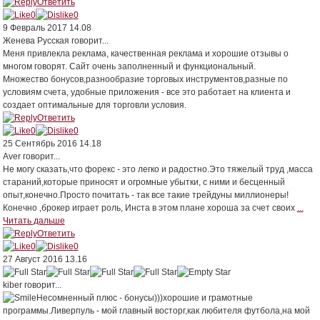
Ответить
0
0
9 Февраль 2017 14.08
Женева Русская
говорит...
Меня привлекла реклама, качественная реклама и хорошие отзывы о
многом говорят. Сайт очень заполненный и функциональный.
Множество бонусов,разнообразие торговых инструментов,разные по
условиям счета, удобные приложения - все это работает на клиента и
создает оптимальные для торговли условия.
Ответить
0
0
25 Сентябрь 2016 14.18
Aver
говорит...
Не могу сказать,что форекс - это легко и радостно.Это тяжелый труд ,масса
стараний,которые приносят и огромные убытки, с ними и бесценный
опыт,конечно.Просто почитать - так все такие трейдуны миллионеры!
Конечно ,брокер играет роль, Инста в этом плане хороша за счет своих
...
Читать дальше
Ответить
0
0
27 Август 2016 13.16
kiber
говорит...
Несомненный плюс - бонусы)))хорошие и грамотные
программы.Ливерпуль - мой главный восторг,как любителя футбола,на мой