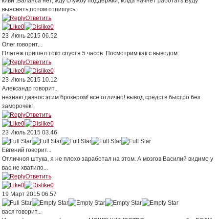
киви .Баланса нет, жду службу поддержки, когда начнет работать.Буду
выяснять,потом отпишусь.
Ответить
0
0
23 Июнь 2015 06.52
Олег
говорит...
Платеж пришел токо спустя 5 часов .Посмотрим как с выводом.
Ответить
0
0
23 Июнь 2015 10.12
Александр
говорит...
незнаю давнос этим брокером! все отлично! вывод средств быстро без
заморочек!
Ответить
0
0
23 Июль 2015 03.46
Евгений
говорит...
Отличноя штука, я не плохо заработал на этом. А мозгов Василий видимо у
вас не хватило...
Ответить
0
0
19 Март 2015 06.57
вася
говорит...