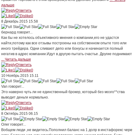
дальше
Ответить
0
0
8 Декабрь 2015 15.58
бернард
говорит...
Как бы не хотелось объективного мнения о компании,его не удастся
найти,потому как все отзывы построены на собственном опыте того или
иного трейдера. Одни сливают депо или бонусы и начинается полный
негатив в адрес компании.Идут в другую пытать счастье. Другие поднимают
... Читать дальше
Ответить
1
0
10 Ноябрь 2015 15.11
Van
говорит...
Это наверно чуть ли не единственный брокер, который без мозго**ства
выводит деньги нормально.
Ответить
0
0
8 Октябрь 2015 06.15
Олег
говорит...
Вобщем люди ,не видитесь.Пополнил баланс на 1 долр в инстафорекс чере