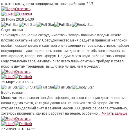
ответят сотрудники поддержки, которые работают 24/7.
Ответить
0
0
28 Июнь 2019 14.30
Cage
говорит...
Я рискнул и пошел на сотрудничество и теперь пожимаю плоды! Ничего
плохого сказать не могу. Сотрудничество меня радует и приносит неплохой
профит каждый месяц и сайт мой очень хорошо теперь раскрутился, набрал
популярность, даже пришлось нанять модератора, чтобы контролировать
весь процесс, теперь есть форум. Не думал, что когда-либо на таких вещах
буду стабильно зарабатывать. Я то всего лишь опытный трейдер и хотел
помочь другим трейдерам, вышло все лучше, чем я ожидал.
Ответить
0
0
29 Март 2019 15.37
Бронс
говорит...
Много читал и слышал про Инстафорекс, но свою торговую деятельность я
начал с демо счета, хотя ужа давно как не новичок в этой сфере. Затем
открыл стандартный счет и закинул баксов 300. Демка работала стабильно,
хотелось проверить, как все работает на реале, особенно
... Читать дальше
Ответить
0
0
27 Август 2018 14.55