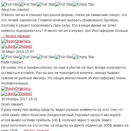
Августин
говорит...
Я много читал и слышал про рынок форекс, очень уж заманчиво пишут, что
это легкий заработок. Главное конечно выбрать правильного брокера,
поэтому я решил попробовать свои силы. Кто в наше время не хочет
немного подзаработать? Я много читал и изучал, про Инстафорекс больше
... Читать дальше
Ответить
0
0
28 Март 2018 15.47
Rafik
говорит...
Не скажу, что я профессионал, но еще в убытке не был, всегда получается
оставаться в плюсе. Раз на раз не приходится конечно, иногда бывают
совсем не рыбные месяцы. Но общие впечатления об Инстафорекс очень
положительные.
Ответить
0
0
30 Ноябрь 2017 16.01
Осип
говорит...
Сразу скажу про вывод средств, видел разные комменты на этот счет, от
себя скажу: имел бонусник ,бездепозитный,торговал около 4 месяцев,в
итоге вывел на Киви прибыль 100 $, получил через 5 часов. Завел
реал,пополнил на эту сотню, за неделю на фунте поднял до 300$, вывел на
киви 150$ ,
... Читать дальше