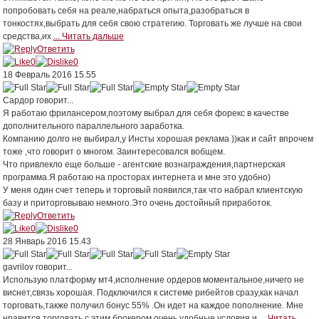
попробовать себя на реале,набраться опыта,разобраться в
тонкостях,выбрать для себя свою стратегию. Торговать же лучше на свои
средства,их
... Читать дальше
Ответить
0
0
18 Февраль 2016 15.55
Сардор
говорит...
Я работаю фрилансером,поэтому выбрал для себя форекс в качестве
дополнительного параллельного заработка.
Компанию долго не выбирал,у Инсты хорошая реклама ))как и сайт впрочем
тоже ,что говорит о многом. Заинтересовался вобщем.
Что привлекло еще больше - агентские вознаграждения,партнерская
программа.Я работаю на просторах интернета и мне это удобно)
У меня один счет теперь и торговый появился,так что набрал клиентскую
базу и приторговываю немного.Это очень достойный приработок.
Ответить
0
0
28 Январь 2016 15.43
gavrilov
говорит...
Использую платформу мт4,исполнение ордеров моментальное,ничего не
виснет,связь хорошая. Подключился к системе рибейтов сразу,как начал
торговать,также получил бонус 55% .Он идет на каждое пополнение. Мне
нравится торговать с этим брокером,очень удобные условия и
... Читать