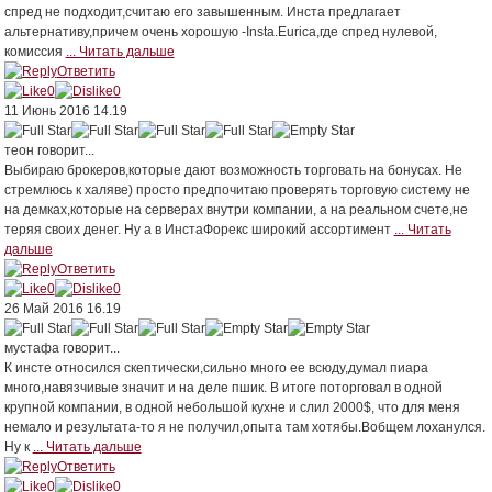
спред не подходит,считаю его завышенным. Инста предлагает
альтернативу,причем очень хорошую -Insta.Eurica,где спред нулевой,
комиссия
... Читать дальше
Ответить
0
0
11 Июнь 2016 14.19
теон
говорит...
Выбираю брокеров,которые дают возможность торговать на бонусах. Не
стремлюсь к халяве) просто предпочитаю проверять торговую систему не
на демках,которые на серверах внутри компании, а на реальном счете,не
теряя своих денег. Ну а в ИнстаФорекс широкий ассортимент
... Читать
дальше
Ответить
0
0
26 Май 2016 16.19
мустафа
говорит...
К инсте относился скептически,сильно много ее всюду,думал пиара
много,навязчивые значит и на деле пшик. В итоге поторговал в одной
крупной компании, в одной небольшой кухне и слил 2000$, что для меня
немало и результата-то я не получил,опыта там хотябы.Вобщем лоханулся.
Ну к
... Читать дальше
Ответить
0
0