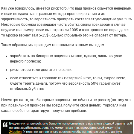
Как уже говорилось, имеется риск того, что ваш прогноз окажется неверным,
и если не вдаваться в разные методы прогнозирования и их
эффективность, то вероятность проиграть составляет упомянутые уже 50%.
Некоторые брокеры возмещают часть убытка своим трейдерам в случае
неудачи (например, если вы потратили 100$ и ваш прогноз не оправдался,
то брокер вернёт вам 5-15$), однако глобально это не спасает от потерь.
Таким образом, мы приходим к нескольким важным выводам:
заработать на бинарных опционах можно, однако, лишь в случае
верного прогноза;
риск потери тоже достаточно велик.
если относиться к торговле как к азартной игре, то вы, скорее всего,
будете терять деньги, потому что вероятность 50% гарантирует
стабильный убыток.
Несмотря на то, что бинарные опционы - не обман и не развод (потому что
при правильном прогнозе вы всегда получите свои деньги), торговля ими
сама по себе не гарантирует получения прибыли.