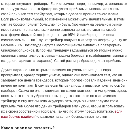
которые покупают трейдеры. Если стоимость евро, например, изменилась в
сторону увеличения, то брокер получает прибыль и выплачивает часть
своей прибыли тем трейдерам, которые сделали прогноз такого плана.
Если рынок волатильный, то изменение может быть значительным, в этом
случае брокер получит большую прибыль, (поскольку на реальном рынке
имеет значение, на сколько именно выросла цена), и ставит на своей
платформе большой коэффициент – до 95%. И наоборот, если цена
изменилась лишь на 1 пункт, трейдер получит выплату по коэффициенту не
больше 70%. Вот откуда берутся коэффициенты выплат на платформах
бинарных опционов. (Впрочем, трейдеру задумываться об этом не нужно,
оценивать волатильность рынка – задача брокера, и коэффициент выплаты
всегда оговаривается заранее). С этой разницы брокер делает прибыль.
Другая параллельно открытая позиция на уменьшение цены евро
проигрывает, брокер терпит убытки, однако они покрываются тем, что он
забирает все деньги трейдеров, которые прогнозировали падение, ведь они
ничего не получают. В случае если бы цена пошла вниз, всё получилось бы
наоборот. Схема не очень сложная, но самое главное, что мы должны здесь
понять - это то, что у брокера есть средства, которые он выплачивает
трейдеру, и ему нет смысла их удерживать, ведь он и так получил свою
прибыль, тем более что деньги трейдеров ему нужны, чтобы использовать
их в своей собственной торговле. Так что по этому поводу (опять же,
если
ваш брокер надёжен
) о разводе на деньги беспокоиться не стоит.
Каков риск все потерять?