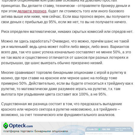
Торговля опционными контрактами основана на довольно простых
принципах. Вы делаете ставку, технически - отправляете брокеру деньги и
при этом
делаете прогноз
, будет ли стоимость того или иного базового
актива выше или ниже, чем сейчас. Если ваш прогноз верен, вы получаете
свои деньги с прибылью до 95%, если же нет, то вы не получаете ничего.
Риск определен математически, никаких скрытых комиссий или спредов нет.
Можно ли здесь заработать? Очевидно, что можно, причём шанс не такой
уж и маленький: ведь цена может пойти либо вверх, либо вниз. Вариантов
всего два, так что шанс успеха изначально составляет не менее 50%, а это
не так мало и существенно отличается от шансов при разных лотереях и
розыгрышах, где шанс выиграть обычно призрачно низкий.
Многие сравнивают торговлю бинарными опционами с игрой в рулетку в
казино, где при ставке на красное или черное шанс на победу тоже
примерно 50%. Действительно, если вы будете относиться к трейдингу как к
рулетке, то математически даже разумнее играть на рулетке, т.к. там
выплата при угадывании цвета составит все 100%, а не 95%.
Существенная же разница состоит в том, что предсказать выпадение
красного или черного сектора в рулетке невозможно, а в трейдинге –
возможно, за счет технического или фундаментального анализов.