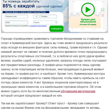
Гораздо справедливее сравнивать торговлю бинарниками со ставками на
спорт в букмекерской конторе. Здесь вы тоже можете предсказать результат
игры исходя из внешних факторов: силы команд, травм игроков и т.п. Однако
никакой эксперт не сможет в течение долгого времени точно предсказывать
результаты спортивных состязаний, т.к. в любом из них доля удачи крайне
велика: ошибки судей, нелепые удаления, капризы погоды легко спутывают
все предматчевые расклады. А график цены подчиняется лишь одному
закону: если покупающих актив больше, чем продающих в данный момент
на бирже, то график растет, и наоборот. Кроме того, букмекерская контора
закладывает коэффициенты таким образом, чтобы иметь прибыль за счет
потерь своих клиентов. А вот брокеры опционов заинтересованы не в
проигрыше своих клиентов, а в наибольшем торговом обороте. Об этом
можно судить хотя бы по многочисленным
обучающим материалам
,
который сегодня предлагает каждый из них.
Так как же зарабатывает брокер? Ответ прост - брокер сам совершает
сделки на рынке Форекс или на фондовом рынке, вкладывая те активы,