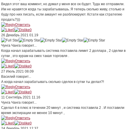
Видел этот ваш коммент, но думал у меня все ок будет. Туда же отправили.
Им не нравятся когда ты зарабатываешь. Я теперь сколько живу, столько и
буду про них писать, если аккаунт не разблокируют. Кстати как стратегию
продать?)))
Ответить
0
0
26 Декабрь 2021 01.19
Чунга Чанга
говорит...
Когда начал зарабатывать система поставила лимит 2 доллара , 2 сделки в
сутки , это курам на смех такая торговля .
Ответить
0
0
27 Июль 2021 08.09
Василий
говорит...
А когда начал зарабатывать сколько сделок в сутки ты делал?!
Ответить
0
0
11 Сентябрь 2021 11.16
Чунга Чанга
говорит...
Сделал 4 в плюс в течении 20 минут , и система поставила 2 . И поставили
время экспирации не менее 10 минут ,
Ответить
0
0
24 Декабрь 2021 12.37