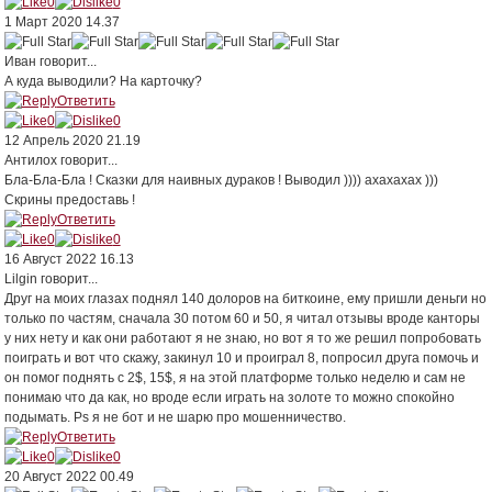
0
0
1 Март 2020 14.37
Иван
говорит...
А куда выводили? На карточку?
Ответить
0
0
12 Апрель 2020 21.19
Антилох
говорит...
Бла-Бла-Бла ! Сказки для наивных дураков ! Выводил )))) ахахахах )))
Скрины предоставь !
Ответить
0
0
16 Август 2022 16.13
Lilgin
говорит...
Друг на моих глазах поднял 140 долоров на биткоине, ему пришли деньги но
только по частям, сначала 30 потом 60 и 50, я читал отзывы вроде канторы
у них нету и как они работают я не знаю, но вот я то же решил попробовать
поиграть и вот что скажу, закинул 10 и проиграл 8, попросил друга помочь и
он помог поднять с 2$, 15$, я на этой платформе только неделю и сам не
понимаю что да как, но вроде если играть на золоте то можно спокойно
подымать. Ps я не бот и не шарю про мошенничество.
Ответить
0
0
20 Август 2022 00.49