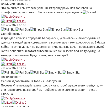
Владимир
говорит...
Что за лимиты вы ставите успешным трейдерам? Вся торговля на
платформе теряет смысл. Вы так всех клиентов распугаете
Ответить
0
0
6 Июль 2021 10.03
Сергей
говорит...
Я трейдер новичок, торгую из Белоруссии, установлены лимит суммы на
сделку и каждый день сумма лимита все меньше и меньше, скоро до 1 бакса
дойдёт в сутки, деньги не выводятся, типо банк не хочет, пробывал с другой
карты пополнять и потом вывести на неё же, вывело только ту сумму, на
которую и пополнил. Бред. И что делать теперь?
Ответить
0
0
7 Июль 2021 09.19
Павел
говорит...
Сергей здравствуйте, я Толе из Белоруссии.
Посоветуйте пожалуйста платформу на которой лучше всего трейдить, ну
или платформа на которой вы трейдите, если вам не составит труда).
Спасибо
Ответить
0
0
25 Апрель 2022 08.29