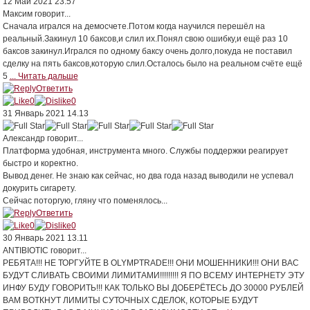
12 Май 2021 23.57
Максим
говорит...
Сначала игрался на демосчете.Потом когда научился перешёл на
реальный.Закинул 10 баксов,и слил их.Понял свою ошибку,и ещё раз 10
баксов закинул.Игрался по одному баксу очень долго,покуда не поставил
сделку на пять баксов,которую слил.Осталось было на реальном счёте ещё
5
... Читать дальше
Ответить
0
0
31 Январь 2021 14.13
Александр
говорит...
Платформа удобная, инструмента много. Службы поддержки реагирует
быстро и коректно.
Вывод денег. Не знаю как сейчас, но два года назад выводили не успевал
докурить сигарету.
Сейчас поторгую, гляну что поменялось...
Ответить
0
0
30 Январь 2021 13.11
ANTIBIOTIC
говорит...
РЕБЯТА!!! НЕ ТОРГУЙТЕ В OLYMPTRADE!!! ОНИ МОШЕННИКИ!!! ОНИ ВАС
БУДУТ СЛИВАТЬ СВОИМИ ЛИМИТАМИ!!!!!!!!! Я ПО ВСЕМУ ИНТЕРНЕТУ ЭТУ
ИНФУ БУДУ ГОВОРИТЬ!!! КАК ТОЛЬКО ВЫ ДОБЕРЁТЕСЬ ДО 30000 РУБЛЕЙ
ВАМ ВОТКНУТ ЛИМИТЫ СУТОЧНЫХ СДЕЛОК, КОТОРЫЕ БУДУТ