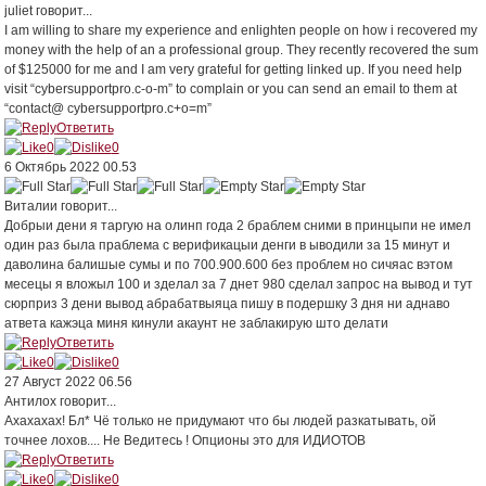
juliet
говорит...
I am willing to share my experience and enlighten people on how i recovered my
money with the help of an a professional group. They recently recovered the sum
of $125000 for me and I am very grateful for getting linked up. If you need help
visit “cybersupportpro.c-o-m” to complain or you can send an email to them at
“contact@ cybersupportpro.c+o=m”
Ответить
0
0
6 Октябрь 2022 00.53
Bиталии
говорит...
Добрыи дени я таргую на олинп года 2 браблем сними в принцыпи не имел
один раз была праблема с верификацыи денги в ыводили за 15 минут и
даволина балишые сумы и по 700.900.600 без проблем но сичяас вэтом
месецы я вложыл 100 и зделал за 7 днет 980 сделал запрос на вывод и тут
сюрприз 3 дени вывод абрабатвыяца пишу в подершку 3 дня ни аднаво
атвета кажэца миня кинули акаунт не заблакирую што делати
Ответить
0
0
27 Август 2022 06.56
Антилох
говорит...
Ахахахах! Бл* Чё только не придумают что бы людей разкатывать, ой
точнее лохов.... Не Ведитесь ! Опционы это для ИДИОТОВ
Ответить
0
0