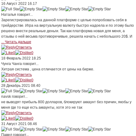
16 Август 2022 16.17
Наталья
говорит...
Зарегистрировалась на данной платформе с целью попробовать себя в
трейдерстве. Игра на виртуальную валюту быстро надоела и по этому было
решено внести реальные деньги. Так как платформа новая для меня, а
отзывы о ней весьма противоречивые, решила начать с небольшого 20$. И
... Читать дальше
Ответить
0
0
18 Февраль 2022 18.25
Чунга Чанга
говорит...
Хитрая система , цена отличается от цены на бирже.
Ответить
0
0
28 Декабрь 2021 08.40
navsk
говорит...
не выводят прибыль 800 долларов, блокируют аккаунт без причин, якобы у
меня где то еще есть аккаунты, хотя это не так
Ответить
0
0
31 Август 2021 08.46
Павел
говорит...