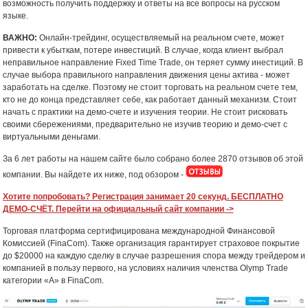
возможность получить поддержку и ответы на все вопросы на русском
языке.
ВАЖНО:
Онлайн-трейдинг, осуществляемый на реальном счете, может
привести к убыткам, потере инвестиций. В случае, когда клиент выбрал
неправильное направление Fixed Time Trade, он теряет сумму инестиций. В
случае выбора правильного направления движения цены актива - может
заработать на сделке. Поэтому не стоит торговать на реальном счете тем,
кто не до конца представляет себе, как работает данный механизм. Стоит
начать с практики на демо-счете и изучения теории. Не стоит рисковать
своими сбережениями, предварительно не изучив теорию и демо-счет с
виртуальными деньгами.
За 6 лет работы на нашем сайте было собрано более 2870 отзывов об этой
компании. Вы найдете их ниже, под обзором -
Хотите попробовать? Регистрация занимает 20 секунд. БЕСПЛАТНО
ДЕМО-СЧЁТ. Перейти на официальный сайт компании ->
Торговая платформа сертифицирована международной Финансовой
Комиссией (FinaCom). Также организация гарантирует страховое покрытие
до $20000 на каждую сделку в случае разрешения спора между трейдером и
компанией в пользу первого, на условиях наличия членства Olymp Trade
категории «А» в FinaCom.