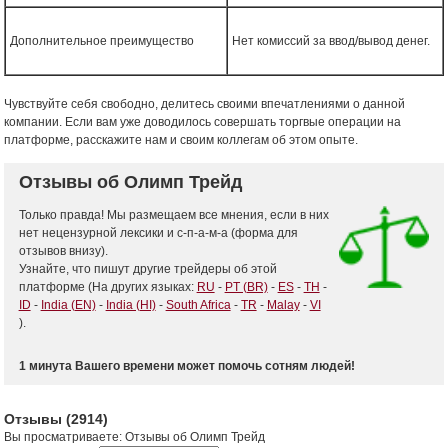
Дополнительное преимущество
Нет комиссий за ввод/вывод денег.
Чувствуйте себя свободно, делитесь своими впечатлениями о данной
компании. Если вам уже доводилось совершать торгвые операции на
платформе, расскажите нам и своим коллегам об этом опыте.
Отзывы об Олимп Трейд
Только правда! Мы размещаем все мнения, если в них
нет нецензурной лексики и с-п-а-м-а (форма для
отзывов внизу).
Узнайте, что пишут другие трейдеры об этой
платформе (На других языках:
RU
-
PT (BR)
-
ES
-
TH
-
ID
-
India (EN)
-
India (HI)
-
South Africa
-
TR
-
Malay
-
VI
).
1 минута Вашего времени может помочь сотням людей!
Отзывы
(2914)
Вы просматриваете
:
Отзывы об Олимп Трейд