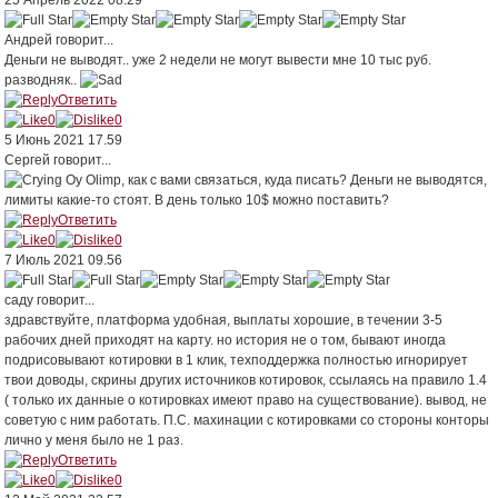
Андрей
говорит...
Деньги не выводят.. уже 2 недели не могут вывести мне 10 тыс руб.
разводняк..
Ответить
0
0
5 Июнь 2021 17.59
Сергей
говорит...
Оу Olimp, как с вами связаться, куда писать? Деньги не выводятся,
лимиты какие-то стоят. В день только 10$ можно поставить?
Ответить
0
0
7 Июль 2021 09.56
саду
говорит...
здравствуйте, платформа удобная, выплаты хорошие, в течении 3-5
рабочих дней приходят на карту. но история не о том, бывают иногда
подрисовывают котировки в 1 клик, техподдержка полностью игнорирует
твои доводы, скрины других источников котировок, ссылаясь на правило 1.4
( только их данные о котировках имеют право на существование). вывод, не
советую с ним работать. П.С. махинации с котировками со стороны конторы
лично у меня было не 1 раз.
Ответить
0
0