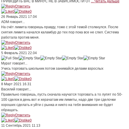
ПРИВОДИТЬ ВАС В МИНУС НЕ В ЗАВИСИМОСТИ ОТ
... Читать дальше
Ответить
0
0
26 Январь 2021 17.04
ADM
говорит...
На счёт лимита говоришь правду, тоже с этой темой столкнулся. После
снятия лимита начался каламбур до тех пор пока все не слил. Система
работала против меня.
Ответить
0
0
5 Февраль 2021 22.04
Мурат
говорит...
Учись торговать школьник потом занимайся делами взрослых
Ответить
0
0
8 Март 2021 16.31
Василий
говорит...
Правильно говоришь, пусть сначала научатся торговать а то лупят по 50-
100 сделок в день вот и херачатам им лимиты, надо две три сделочки
хороших сделать и уйти с рынка и никто на тебя внимания не будет
обращать.
Ответить
0
0
11 Сентябрь 2021 11.13