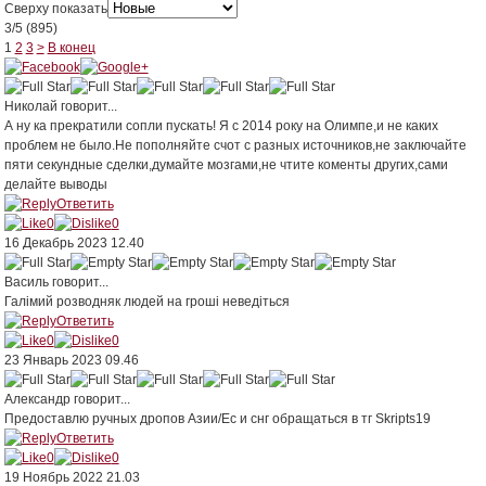
Сверху показать
3
/
5
(
895
)
1
2
3
>
В конец
Николай
говорит...
А ну ка прекратили сопли пускать! Я с 2014 року на Олимпе,и не каких
проблем не было.Не пополняйте счот с разных источников,не заключайте
пяти секундные сделки,думайте мозгами,не чтите коменты других,сами
делайте выводы
Ответить
0
0
16 Декабрь 2023 12.40
Василь
говорит...
Галімий розводняк людей на гроші неведіться
Ответить
0
0
23 Январь 2023 09.46
Александр
говорит...
Предоставлю ручных дропов Азии/Ес и снг обращаться в тг Skripts19
Ответить
0
0
19 Ноябрь 2022 21.03