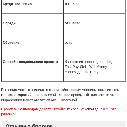
Кредитное плечо
до 1:500
Спреды
от 0 пипс
Обучение
есть
Способы ввода/вывода средств
банковский перевод, Neteller,
FasaPay, Skrill, WebMoney,
Yandex.Деньги, BPay
Вы всегда можете поделится своим собственным мнением, оставив отзыв.
Не важно хороший он или плохой, главное правдивый. Для кого-то эта
информация может оказаться очень полезной.
Проблемы с выводом денег?
Читайте,
как вернуть свои денежки
- это
реально!
Отзывы о брокере