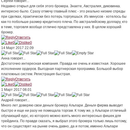
Сергей
говорит...
Недавно открыл для себя этого брокера. Знаете, Австралия, диковинка.
интересно было. Сразу отмечу главный плюс - это реально низкие спреды
при сделках, практически без потерь торгуешься. Из минусов - хотелось бы
как-то побольше размер кредитного плеча. По австралийскому доллару, кто
в теме, торговля вообще отлично представлена у них. В целом хороший
брокер.
Ответить
0
0
14 Март 2017 22.09
Анна
говорит...
Достаточно интересная компания. Правда не очень и известная. Хорошее
исполнение ордеров. Выгодная партнерская программа. Большой выбор
платежных систем. Регистрация быстрая.
Ответить
0
0
1 Март 2017 08.01
Андрей
говорит...
Много лет доверяю свои деньги брокеру Альпари. Деньги фирма выводит
быстро и еще ни разу не помещала торгам. К тому же, у Альпари отличный
обучающий курс, из которого можно взять много интересных фишек для
трейдинга. По правде сказать, я выбрал этого брокера только лишь потому,
что он существует на рынке очень давно, да и потом, именно Альпари