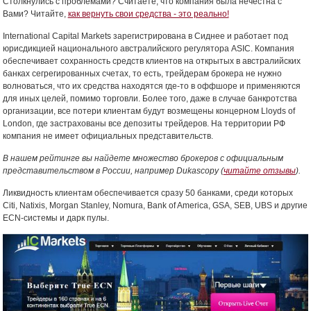
Столкнулись с проблемами? Считаете, что компания была нечестна с
Вами? Читайте,
как вернуть свои средства - это реально!
International Capital Markets зарегистрирована в Сиднее и работает под
юрисдикцией национального австралийского регулятора ASIC. Компания
обеспечивает сохранность средств клиентов на открытых в австралийских
банках сегрегированных счетах, то есть, трейдерам брокера не нужно
волноваться, что их средства находятся где-то в оффшоре и применяются
для иных целей, помимо торговли. Более того, даже в случае банкротства
организации, все потери клиентам будут возмещены концерном Lloyds of
London, где застрахованы все депозиты трейдеров. На территории РФ
компания не имеет официальных представительств.
В нашем рейтинге вы найдете множество брокеров с официальным
представительством в России, например Dukascopy (
читайте отзывы
).
Ликвидность клиентам обеспечивается сразу 50 банками, среди которых
Citi, Natixis, Morgan Stanley, Nomura, Bank of America, GSA, SEB, UBS и другие
ECN-системы и дарк пулы.