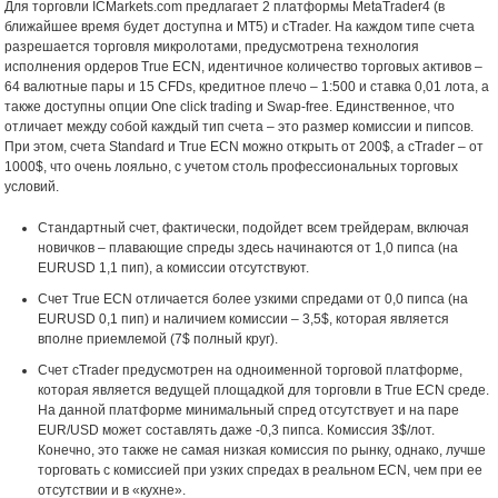
Для торговли ICMarkets.com предлагает 2 платформы MetaTrader4 (в
ближайшее время будет доступна и МТ5) и cTrader. На каждом типе счета
разрешается торговля микролотами, предусмотрена технология
исполнения ордеров True ECN, идентичное количество торговых активов –
64 валютные пары и 15 CFDs, кредитное плечо – 1:500 и ставка 0,01 лота, а
также доступны опции One click trading и Swap-free. Единственное, что
отличает между собой каждый тип счета – это размер комиссии и пипсов.
При этом, счета Standard и True ECN можно открыть от 200$, а cTrader – от
1000$, что очень лояльно, с учетом столь профессиональных торговых
условий.
Стандартный счет, фактически, подойдет всем трейдерам, включая
новичков – плавающие спреды здесь начинаются от 1,0 пипса (на
EURUSD 1,1 пип), а комиссии отсутствуют.
Счет Truе ECN отличается более узкими спредами от 0,0 пипса (на
EURUSD 0,1 пип) и наличием комиссии – 3,5$, которая является
вполне приемлемой (7$ полный круг).
Счет cTrader предусмотрен на одноименной торговой платформе,
которая является ведущей площадкой для торговли в True ECN среде.
На данной платформе минимальный спред отсутствует и на паре
EUR/USD может составлять даже -0,3 пипса. Комиссия 3$/лот.
Конечно, это также не самая низкая комиссия по рынку, однако, лучше
торговать с комиссией при узких спредах в реальном ECN, чем при ее
отсутствии и в «кухне».