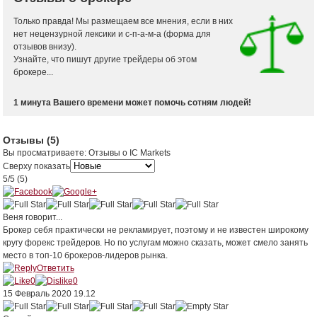
Только правда! Мы размещаем все мнения, если в них
нет нецензурной лексики и с-п-а-м-а (форма для
отзывов внизу).
Узнайте, что пишут другие трейдеры об этом
брокере...
1 минута Вашего времени может помочь сотням людей!
Отзывы
(5)
Вы просматриваете
:
Отзывы о IC Markets
Сверху показать
5
/
5
(
5
)
Веня
говорит...
Брокер себя практически не рекламирует, поэтому и не известен широкому
кругу форекс трейдеров. Но по услугам можно сказать, может смело занять
место в топ-10 брокеров-лидеров рынка.
Ответить
0
0
15 Февраль 2020 19.12