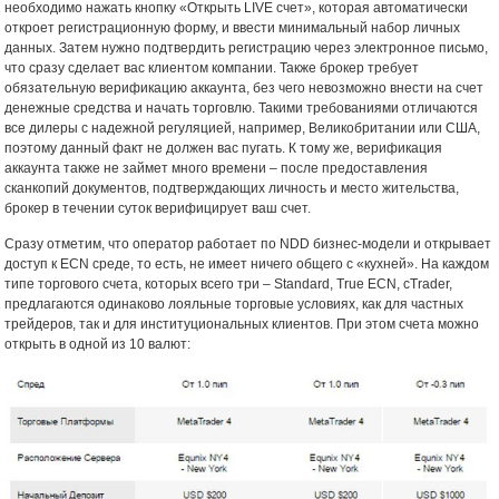
необходимо нажать кнопку «Открыть LIVE счет», которая автоматически
откроет регистрационную форму, и ввести минимальный набор личных
данных. Затем нужно подтвердить регистрацию через электронное письмо,
что сразу сделает вас клиентом компании. Также брокер требует
обязательную верификацию аккаунта, без чего невозможно внести на счет
денежные средства и начать торговлю. Такими требованиями отличаются
все дилеры с надежной регуляцией, например, Великобритании или США,
поэтому данный факт не должен вас пугать. К тому же, верификация
аккаунта также не займет много времени – после предоставления
сканкопий документов, подтверждающих личность и место жительства,
брокер в течении суток верифицирует ваш счет.
Сразу отметим, что оператор работает по NDD бизнес-модели и открывает
доступ к ECN среде, то есть, не имеет ничего общего с «кухней». На каждом
типе торгового счета, которых всего три – Standard, True ECN, cTrader,
предлагаются одинаково лояльные торговые условиях, как для частных
трейдеров, так и для институциональных клиентов. При этом счета можно
открыть в одной из 10 валют: