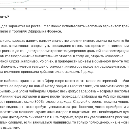
тать?
, для заработка на росте Ether можно использовать несколько вариантов: тре
йнинг и торговля Эфиром на Форексе.
 использовать данную валюту в качестве спекулятивного актива на крипто б
 есть возможность запрыгнуть в последние вагоны «экспресса» – стоимость 
 расти и до конца года просматривается уверенная дальнейшая восходящая
том краткосрочных незначительных откатов. К тому же, открыть кошелек на
тной бирже, например, Poloniex, и приобрести монеты в обменном пункте м
Впрочем, с учетом текущей стоимости, инвестору придется раскошелиться, 
да вложения приносили действительно желаемый доход.
ане майнинга криптовалюта Эфир скоро может стать менее интересной – в б
оится ее переход на новый метод защиты Proof of Stake, что автоматически 
бывающим блоки майнерам. Однако весь фокус заработка – вовремя восполь
Майнинг еще актуален и даже после перехода платформы на PoS при прави
дет приносить около 300% годового дохода. С другой стороны, покупка мощн
в и видеокарт также требует увесистых затрат. Конечно, можно приобрести 
аплатить за мощность чужих компьютеров и подключить их к необходимым пул
лучае доходность снижается к 100% годовых, тогда как увеличивается риск за
угими словами, если заниматься майнингом, то только полноценно, иначе «овч
ть выделки».