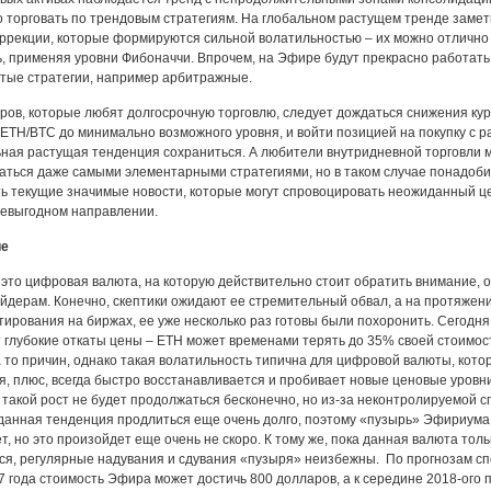
о торговать по трендовым стратегиям. На глобальном растущем тренде заме
оррекции, которые формируются сильной волатильностью – их можно отлично
, применяя уровни Фибоначчи. Впрочем, на Эфире будут прекрасно работать
тые стратегии, например арбитражные.
ров, которые любят долгосрочную торговлю, следует дождаться снижения ку
ETH/BTC до минимально возможного уровня, и войти позицией на покупку с р
ьная растущая тенденция сохраниться. А любители внутридневной торговли м
аться даже самыми элементарными стратегиями, но в таком случае понадоби
ь текущие значимые новости, которые могут спровоцировать неожиданный ц
невыгодном направлении.
ие
это цифровая валюта, на которую действительно стоит обратить внимание, 
йдерам. Конечно, скептики ожидают ее стремительный обвал, а на протяжени
тирования на биржах, ее уже несколько раз готовы были похоронить. Сегодня
 глубокие откаты цены – ETH может временами терять до 35% своей стоимос
 то причин, однако такая волатильность типична для цифровой валюты, кото
я, плюс, всегда быстро восстанавливается и пробивает новые ценовые уровни
 такой рост не будет продолжаться бесконечно, но из-за неконтролируемой 
данная тенденция продлиться еще очень долго, поэтому «пузырь» Эфириума
т, но это произойдет еще очень не скоро. К тому же, пока данная валюта толь
я, регулярные надувания и сдувания «пузыря» неизбежны. По прогнозам с
17 года стоимость Эфира может достичь 800 долларов, а к середине 2018-ого 