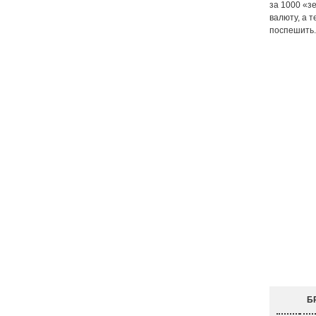
за 1000 «з
валюту, а 
поспешить.
Б