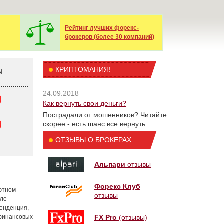
Рейтинг лучших форекс-
брокеров (более 30 компаний)
КРИПТОМАНИЯ!
Ы
24.09.2018
Как вернуть свои деньги?
Пострадали от мошенников? Читайте
скорее - есть шанс все вернуть...
ОТЗЫВЫ О БРОКЕРАХ
Альпари
отзывы
Форекс Клуб
ютном
отзывы
сле
тенденция,
 финансовых
FX Pro
(отзывы)