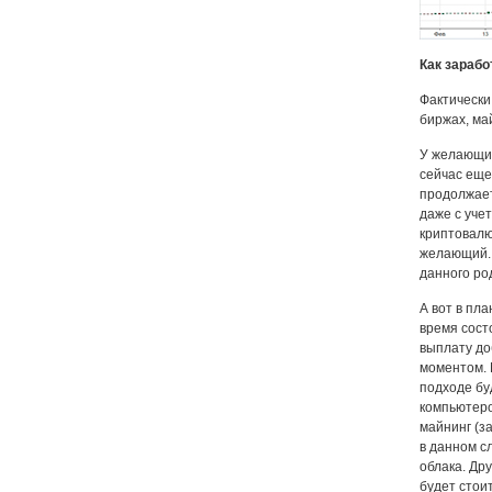
Как зарабо
Фактически
биржах, ма
У желающих
сейчас еще
продолжает
даже с уче
криптовалю
желающий. 
данного ро
А вот в пл
время сост
выплату до
моментом. 
подходе бу
компьютеро
майнинг (з
в данном с
облака. Др
будет стои