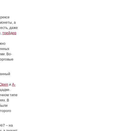
орексе
монеты, а
 есть, даже
е,
трейдер
жно
ленных
ми. Во-
торговые
данный
 Open
и
A-
щадке.
ычном типе
иях. В
ибыли
оторого
4/7 – на
, а значит