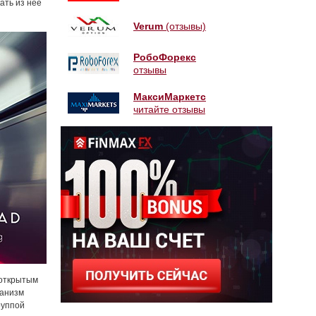
ать из нее
Verum
(отзывы)
РобоФорекс
отзывы
МаксиМаркетс
читайте отзывы
 открытым
ханизм
руппой