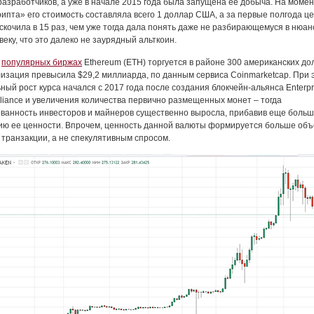
разработчиков, а уже в начале 2015 года была запущена ее добыча. На момен
рипта» его стоимость составляла всего 1 доллар США, а за первые полгода це
скочила в 15 раз, чем уже тогда дала понять даже не разбирающемуся в нюан
еку, что это далеко не заурядный альткоин.
а
популярных биржах
Ethereum (ETH) торгуется в районе 300 американских до
лизация превысила $29,2 миллиарда, по данным сервиса Сoinmarketcap. При 
ный рост курса начался с 2017 года после создания блокчейн-альянса Enterpr
lliance и увеличения количества первично размещенных монет – тогда
ванность инвесторов и майнеров существенно выросла, прибавив еще больш
ию ее ценности. Впрочем, ценность данной валюты формируется больше об
 транзакции, а не спекулятивным спросом.