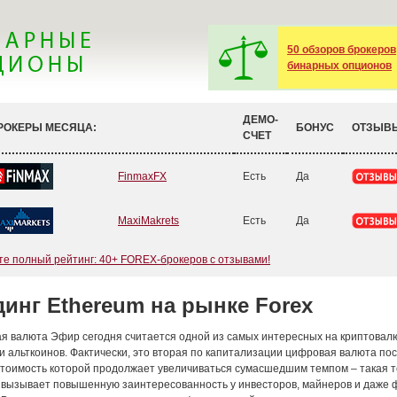
50 обзоров брокеров
бинарных опционов
ДЕМО-
РОКЕРЫ МЕСЯЦА:
БОНУС
ОТЗЫВ
СЧЕТ
FinmaxFX
Есть
Да
MaxiMakrets
Есть
Да
е полный рейтинг: 40+ FOREX-брокеров с отзывами!
инг Ethereum на рынке Forex
я валюта Эфир сегодня считается одной из самых интересных на криптовал
и альткоинов. Фактически, это вторая по капитализации цифровая валюта по
стоимость которой продолжает увеличиваться сумасшедшим темпом – такая 
 вызывает повышенную заинтересованность у инвесторов, майнеров и даже