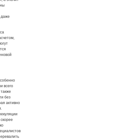
тны
 даже
рса
асчетом,
огут
тся
еновой
особенно
и всего
 также
ти без
рая активно
.
спекуляции
 скорее
ко
пециалистов
перевалить