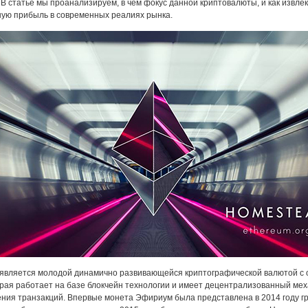
 В статье мы проанализируем, в чем фокус данной криптовалюты, и как извлек
ую прибыль в современных реалиях рынка.
r является молодой динамично развивающейся криптографической валютой с
орая работает на базе блокчейн технологии и имеет децентрализованный ме
ния транзакций. Впервые монета Эфириум была представлена в 2014 году г