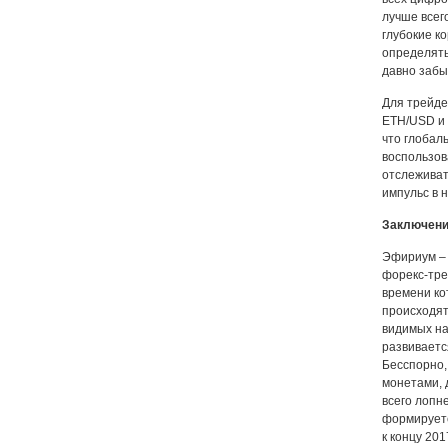
лучше всег
глубокие к
определять
давно забы
Для трейде
ETH/USD и 
что глобал
воспользов
отслеживат
импульс в 
Заключен
Эфириум – 
форекс-тре
времени ко
происходят
видимых на
развиваетс
Бесспорно,
монетами, 
всего лопне
формируетс
к концу 20