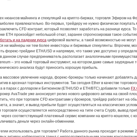
ех нюансов майнинга и спекуляций на крипто-биржах, торговля Эфиром на Ф
аиболее привлекательно. Во-первых, трейдеру не нужно физически покупать 
 заключить CFD контракт, который позволяет заработать на разнице курса. То
нке ЕТН произойдет небольшой откат, заранее спрогнозировав такое событи
ботать и на падении курса
цифровой валюты, а такой возможностью не могут
ся ни майнеры ни тем более инвесторы и биржевые спекулянты. Впрочем, мо
ть форекс-трейдинг ETH/USD и напрямую, что также уже доступно у опреде
 в данном случае предприниматель располагает аналогичными преимущества
hereum – это новый торговый инструмент, на котором даже самые заурядные 
хнического анализа будут приносить хорошую прибыль.
а массовое увлечение народа, форекс-брокеры только начинают добавлять 
тив в арсенал торговых инструментов. Так сегодня Ether в качестве торгового
а в парах с долларом и Биткоином (ETH/USD и ETH/BTC) добавили только
FX
рокер AvaTrade уже анонсирует релиз нового цифрового актива на своей пло
тить, что при торговле CFD контрактами у брокеров, трейдер работает на об
чета, а значит, и вывод прибыли будет осуществляться на классических услов
и торговля осуществляется непосредственно на типе счета Crypto, вывод пр
 через соответствующий платежный сервис компании на крипто-кошелек, с к
личивать деньги через онлайн-обменники.
тегии использовать для торговли? Работа данного рынка проходит в режиме 2
вых активах наблюдается тренд с непродолжительными зонами консолидации