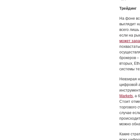
Трейдинг
На фоне вс
выглядит н
всего лишь
если на ры
может зара
похвастать
осуществля
брокеров –
вторых, Et
системы те
Невзирая н
цифровой ак
инструмент
Markets,
а б
Стоит отме
торгового с
случае есл
происходит
можно обна
Какие стра
всех цифро