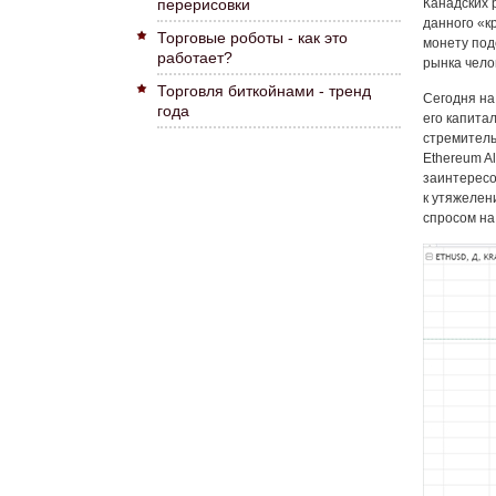
перерисовки
Канадских 
данного «к
Торговые роботы - как это
монету под
работает?
рынка челов
Торговля биткойнами - тренд
Сегодня н
года
его капита
стремитель
Ethereum A
заинтересо
к утяжелен
спросом на