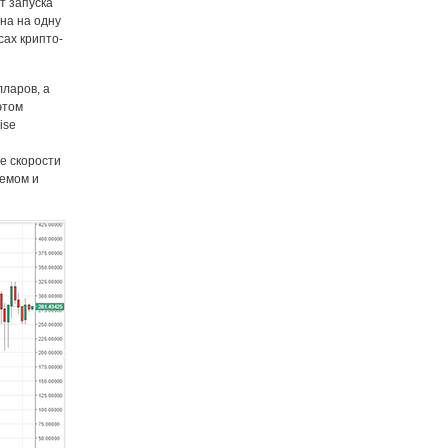
т запуска
на на одну
сах крипто-
лларов, а
этом
ise
е скорости
ъемом и