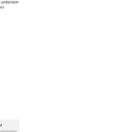
ую цифровую
ует
Ы