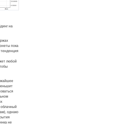
йдинг на
иржах
монеты пока
 тенденция
ожет любой
чтобы
лижайшее
уменьшит
зоваться
льном
ых
и облачный
ам), однако
крытия
инка не