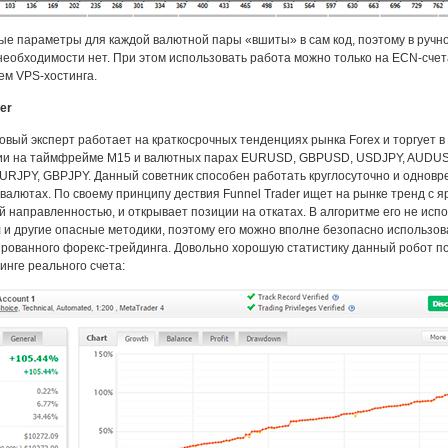
е параметры для каждой валютной пары «вшиты» в сам код, поэтому в ручн
необходимости нет. При этом использовать работа можно только на ECN-счет
ем VPS-хостинга.
er
овый эксперт работает на краткосрочных тенденциях рынка Forex и торгует в
ии на таймфрейме М15 и валютных парах EURUSD, GBPUSD, USDJPY, AUDUS
RJPY, GBPJPY. Данный советник способен работать круглосуточно и одновр
 валютах. По своему принципу дествия Funnel Trader ищет на рынке тренд с я
 направленностью, и открывает позиции на откатах. В алгоритме его не исп
 и другие опасные методики, поэтому его можно вполне безопасно использов
рованного форекс-трейдинга. Довольно хорошую статистику данный робот п
инге реального счета: