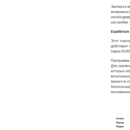
Эксперта м
возможност
необходимо
настройки 
Equilibrium
Этот торго
действуют 
парах EURU
Программа 
Для заключ
которых оп
волатильно
является о
безопасным
несомненн