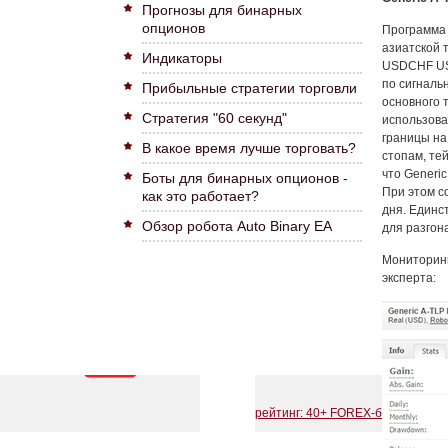
Прогнозы для бинарных
опционов
Программа 
азиатской 
Индикаторы
USDCHF US
по сигналь
Прибыльные стратегии торговли
основного 
Стратегия "60 секунд"
использова
границы на
В какое время лучше торговать?
стопам, те
что Generi
Боты для бинарных опционов -
При этом с
как это работает?
дня. Единс
Обзор робота Auto Binary EA
для разгон
Мониторинг
эксперта: