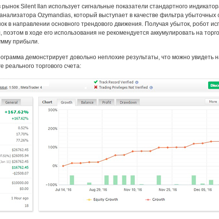
в рынок Silent Ilan использует сигнальные показатели стандартного индикатор
 анализатора Ozymandias, который выступает в качестве фильтра убыточных 
нок в направлении основного трендового движения. Получая убыток, робот ис
, поэтом в ходе его использования не рекомендуется аккумулировать на торг
умму прибыли.
рограмма демонстрирует довольно неплохие результаты, что можно увидеть н
е реального торгового счета: