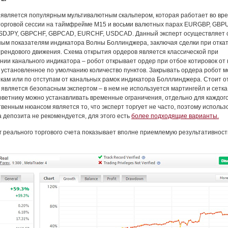
является популярным мультивалютным скальпером, которая работает во вр
торговой сессии на таймфрейме М15 и восьми валютных парах EURGBP, GBP
DJPY, GBPCHF, GBPCAD, EURCHF, USDCAD. Данный эксперт осуществляет с
ным показателям индикатора Волны Боллинджера, заключая сделки при откат
трендового движения. Схема открытия ордеров является классической при
нии канального индикатора – робот открывает ордер при отбое котировок от
 установленное по умолчанию количество пунктов. Закрывать ордера робот м
йкам или по отступам от канальных рамок индикатора Болллинджера. Стоит о
c является безопасным экспертом – в нем не используется мартингейл и сетка
оветнику можно устанавливать временные ограничения, отдельно для каждого
твенным нюансом является то, что эксперт торгует не часто, поэтому использ
а депозита не рекомендуется, для этого есть
более подходящие варианты.
 реального торгового счета показывает вполне приемлемую результативнос