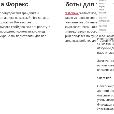
Использова
сетах выст
от суммы д
рассчитыва
Заключать 
использова
временем п
Silent Ilan
Способен р
данного ро
опасным со
увеличивае
благодаря 
советников