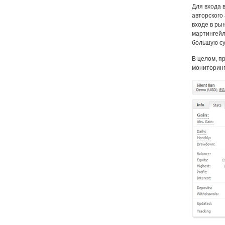
Для входа 
авторского
входе в ры
мартингейл
большую с
В целом, п
мониторинг