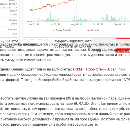
ть советника рекомендуется с настройками по умолчанию, поскольку в прила
авлены оптимальные параметры для валютных пар. В одной сделке допускае
епозита, при этом в параметрах можно устанавливать уровень риска и позвол
ть сумму лота самостоятельно.
сделки Generic будет только на ECN-счетах
TickMill,
Robo forex
и
Alpari
(при
нии у других брокеров необходимо корректировать настройки времени в соот
латформы). Также для бесперебойной работы эксперта нужно применять VPS
аботать круглосуточно на таймфрейме М5 и на любой валютной паре, однако
бота рекомендует его использовать на паре EURAUD. Silent Ilan является по
фтом, поскольку в нем применяется система мартингейла, то есть, при убытк
т размеры ставок. Тем не менее, свою популярность в сети данный форкс-ро
сочетанию высокой доходности с приемлемыми просадками, поэтому на фоне
 с мартингейлом он выделяется в особо интересном свете.