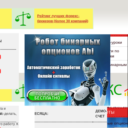
Рейтинг лучших форекс-
брокеров (более 30 компаний)
Ы
га и
то делать,
о работу. К