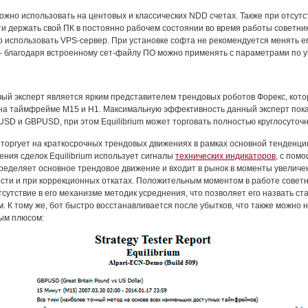
ожно использовать на центовых и классических NDD счетах. Также при отсутс
и держать свой ПК в постоянно рабочем состоянии во время работы советник
 использовать VPS-сервер. При установке софта не рекомендуется менять е
– благодаря встроенному сет-файлу ПО можно применять с параметрами по 
вый эксперт является ярким представителем трендовых роботов Форекс, кот
на таймфрейме М15 и Н1. Максимальную эффективность данный эксперт пок
SD и GBPUSD, при этом Equilibrium может торговать полностью круглосуточн
торгует на краткосрочных трендовых движениях в рамках основной тенденци
ения сделок Equilibrium использует сигналы
технических индикаторов,
с помо
ределяет основное трендовое движение и входит в рынок в моменты увеличе
сти и при коррекционных откатах. Положительным моментом в работе совет
тсутствие в его механизме методик усреднения, что позволяет его назвать с
. К тому же, бот быстро восстанавливается после убытков, что также можно н
ым плюсом: