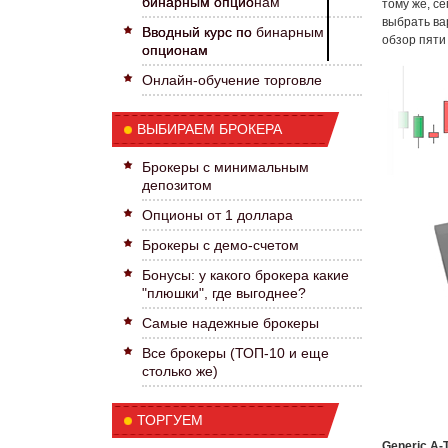
бинарным опционам
тому же, с
выбрать ва
Вводный курс по бинарным
обзор пяти
опционам
Онлайн-обучение торговле
ВЫБИРАЕМ БРОКЕРА
Брокеры с минимальным
депозитом
Опционы от 1 доллара
Брокеры с демо-счетом
Бонусы: у какого брокера какие
"плюшки", где выгоднее?
Самые надежные брокеры
Все брокеры (ТОП-10 и еще
столько же)
ТОРГУЕМ
Generic A-