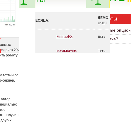
гаемых
тся риск 2%
ить роботу
ветствии со
-сервер.
 автор
тенциально
ах он
бот получил
 других