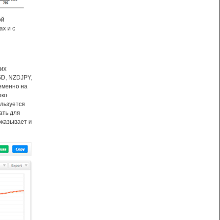
ой
ах и с
 их
D, NZDJPY,
еменно на
рко
ользуется
ать для
оказывает и