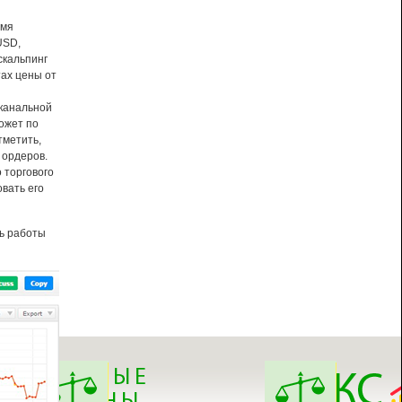
емя
USD,
кальпинг
ах цены от
 канальной
ожет по
тметить,
 ордеров.
 торгового
овать его
ть работы