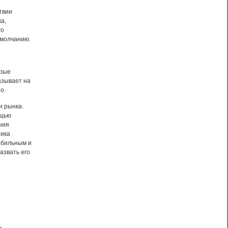
твии
а,
го
умолчанию.
орые
азывает на
о.
и рынка.
щью
ния
ника
табильным и
азвать его