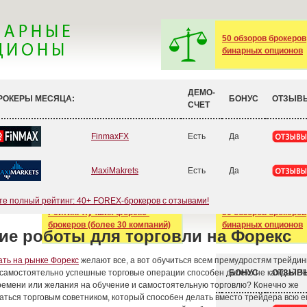
50 обзоров брокеров
бинарных опционов
ДЕМО-
РОКЕРЫ МЕСЯЦА:
БОНУС
ОТЗЫВ
СЧЕТ
FinmaxFX
Есть
Да
MaxiMakrets
Есть
Да
е полный рейтинг: 40+ FOREX-брокеров с отзывами!
ие роботы для торговли на Форекс
ть на рынке Форекс
желают все, а вот обучиться всем премудростям трейдин
самостоятельно успешные торговые операции способен далеко не каждый. Ч
времени или желания на обучение и самостоятельную торговлю? Конечно же
аться торговым советником, который способен делать вместо трейдера всю ег