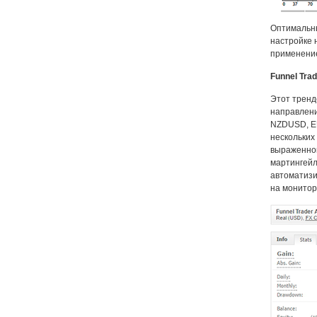
Оптимальны
настройке 
применени
Funnel Trad
Этот тренд
направлен
NZDUSD, EU
нескольких
выраженной
мартингейл
автоматизи
на монитор