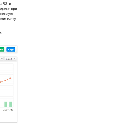
а RSI и
сделок при
пользует
овом счету
а