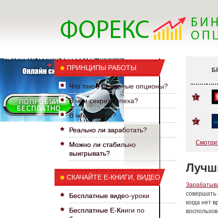
ПРИНЦИПЫ РАБОТЫ
Б
Что такое бинарные опционы?
1
В чем секрет успеха?
В чем подвох?
2
Реально ли заработать?
Смотрит
Можно ли стабильно
выигрывать?
Лучш
СКАЧАЙТЕ Е-КНИГИ, ВИДЕО
Зарабатыва
совершать 
Бесплатные видео-уроки
когда нет 
Бесплатные Е-Книги по
воспользов